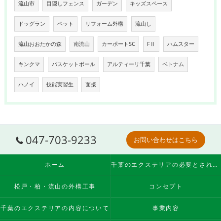
流山市
目隠しフェンス
ガーデン
キッズスペース
ドッグラン
ペット
リフォーム外構
流山し
流山おおたかの森
南流山
カーポートSC
FⅡ
ハムスター
キンクマ
バスケットボール
アルティーリ千葉
ベトナム
ハノイ
技能実習生
面接
047-703-9233
お問い合わせはこちら
ホーム
千葉のエクステリアの必要とされる理由
松戸・柏・流山の外構工事
コンセプト
千葉のエクステリアの内容について
事業内容