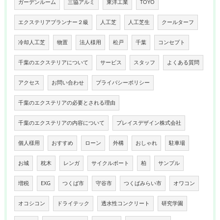
ガーデンルーム
三協アルミ
東洋工業
TOYO
エクステリアプランナー２級
人工芝
人工芝生
クールターフ
冷却人工芝
物置
法人様用
松戸
千葉
コンセプト
千葉のエクステリアについて
サービス
スタッフ
よくある質問
アクセス
お問い合わせ
プライバシーポリシー
千葉のエクステリアの必要とされる理由
千葉のエクステリアの内容について
プレイスデザイン株式会社
個人様用
おすすめ
ローン
外構
おしゃれ
駐車場
お城
枕木
レンガ
サイクルポート
柏
サンプル
増税
EXG
つくば市
守谷市
つくばみらい市
オワコン
オコシコン
ドライテック
透水性コンクリート
研究学園