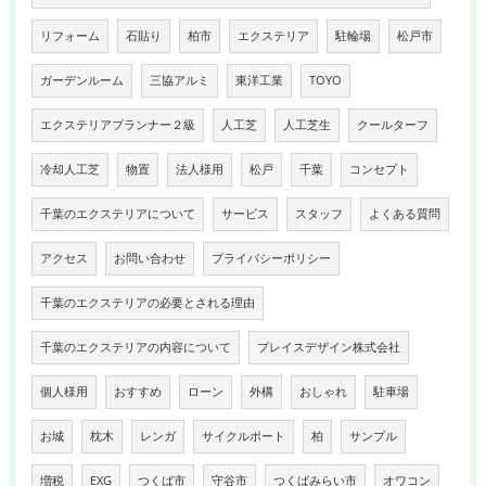
リフォーム
石貼り
柏市
エクステリア
駐輪場
松戸市
ガーデンルーム
三協アルミ
東洋工業
TOYO
エクステリアプランナー２級
人工芝
人工芝生
クールターフ
冷却人工芝
物置
法人様用
松戸
千葉
コンセプト
千葉のエクステリアについて
サービス
スタッフ
よくある質問
アクセス
お問い合わせ
プライバシーポリシー
千葉のエクステリアの必要とされる理由
千葉のエクステリアの内容について
プレイスデザイン株式会社
個人様用
おすすめ
ローン
外構
おしゃれ
駐車場
お城
枕木
レンガ
サイクルポート
柏
サンプル
増税
EXG
つくば市
守谷市
つくばみらい市
オワコン