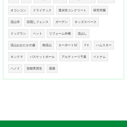
オコシコン
ドライテック
透水性コンクリート
研究学園
流山市
目隠しフェンス
ガーデン
キッズスペース
ドッグラン
ペット
リフォーム外構
流山し
流山おおたかの森
南流山
カーポートSC
FⅡ
ハムスター
キンクマ
バスケットボール
アルティーリ千葉
ベトナム
ハノイ
技能実習生
面接