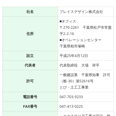
社名
プレイスデザイン株式会社
■オフィス
〒270-2261 千葉県松戸市常盤
住所
平2-2-16
■オペレーションセンター
千葉県柏市塚崎
設立
平成25年4月12日
代表者
代表取締役 大場 祥平
一般建設業 千葉県知事 許可
許可
（般-30）第52616号
とび・土工工事業
電話番号
047-703-9233
FAX番号
047-413-0225
・エクステリア工事の設計、施