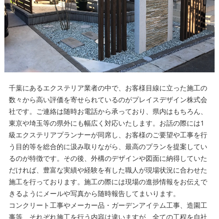
千葉にあるエクステリア業者の中で、お客様目線に立った施工の
数々から高い評価を寄せられているのがプレイスデザイン株式会
社です。ご連絡は随時お電話から承っており、県内はもちろん、
東京や埼玉等の県外にも幅広く対応いたします。お話の際には1
級エクステリアプランナーが同席し、お客様のご要望や工事を行
う目的等を総合的に汲み取りながら、最高のプランを提案してい
るのが特徴です。その後、外構のデザインや図面に納得していた
だければ、豊富な実績や経験を有した職人が現場状況に合わせた
施工を行っております。施工の際には現場の進捗情報をお伝えで
きるようにメールや写真から随時報告してまいります。
コンクリート工事やメーカー品・ガーデンアイテム工事、造園工
事等、それぞれ施工を行う内容は違いますが、全ての工程を自社