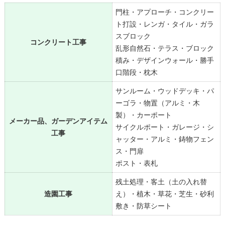
門柱・アプローチ・コンクリー
ト打設・レンガ・タイル・ガラ
スブロック
コンクリート工事
乱形自然石・テラス・ブロック
積み・デザインウォール・勝手
口階段・枕木
サンルーム・ウッドデッキ・パ
ーゴラ・物置（アルミ・木
製）・カーポート
メーカー品、ガーデンアイテム
サイクルポート・ガレージ・シ
工事
ャッター・アルミ・鋳物フェン
ス・門扉
ポスト・表札
残土処理・客土（土の入れ替
造園工事
え）・植木・草花・芝生・砂利
敷き・防草シート