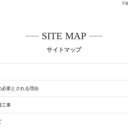
千
デッキ
E SHEDS
SITE MAP
サイトマップ
の必要とされる理由
構工事
て