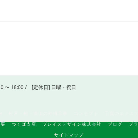
00 〜 18:00 / [定休日] 日曜・祝日
由
松戸・柏・流山の外構工事
コンセプト
千葉のエクス
概要
つくば支店
プレイスデザイン株式会社
ブログ
プ
サイトマップ