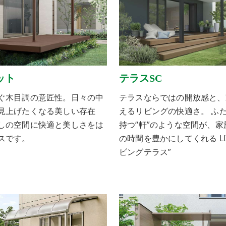
ット
テラスSC
ぐ木目調の意匠性。日々の中
テラスならではの開放感と、
見上げたくなる美しい存在
えるリビングの快適さ。 ふ
しの空間に快適と美しさをは
持つ“軒”のような空間が、家
スです。
の時間を豊かにしてくれる LIX
ビングテラス”