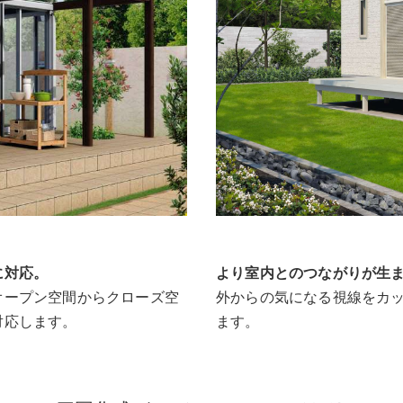
に対応。
より室内とのつながりが生
オープン空間からクローズ空
外からの気になる視線をカッ
対応します。
ます。