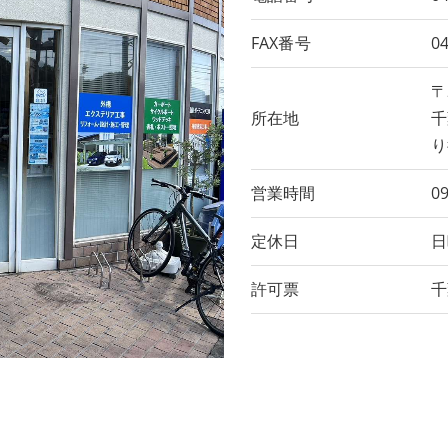
FAX番号
04
〒
所在地
千
り
営業時間
09
定休日
日
許可票
千