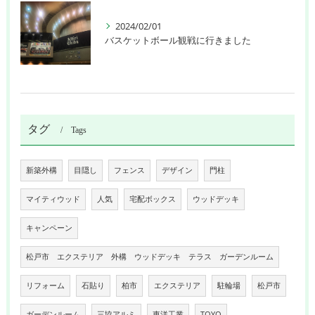
2024/02/01
バスケットボール観戦に行きました
タグ
Tags
新築外構
目隠し
フェンス
デザイン
門柱
マイティウッド
人気
宅配ボックス
ウッドデッキ
キャンペーン
松戸市 エクステリア 外構 ウッドデッキ テラス ガーデンルーム
リフォーム
石貼り
柏市
エクステリア
駐輪場
松戸市
ガーデンルーム
三協アルミ
東洋工業
TOYO