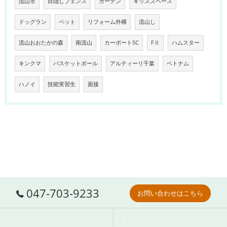
流山市
目隠しフェンス
ガーデン
キッズスペース
ドッグラン
ペット
リフォーム外構
流山し
流山おおたかの森
南流山
カーポートSC
FⅡ
ハムスター
キンクマ
バスケットボール
アルティーリ千葉
ベトナム
ハノイ
技能実習生
面接
047-703-9233
お問い合わせはこちら
ホーム
千葉のエクステリアの必要とされる理由