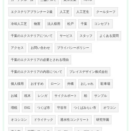
エクステリアプランナー２級
人工芝
人工芝生
クールターフ
冷却人工芝
物置
法人様用
松戸
千葉
コンセプト
千葉のエクステリアについて
サービス
スタッフ
よくある質問
アクセス
お問い合わせ
プライバシーポリシー
千葉のエクステリアの必要とされる理由
千葉のエクステリアの内容について
プレイスデザイン株式会社
個人様用
おすすめ
ローン
外構
おしゃれ
駐車場
お城
枕木
レンガ
サイクルポート
柏
サンプル
増税
EXG
つくば市
守谷市
つくばみらい市
オワコン
オコシコン
ドライテック
透水性コンクリート
研究学園