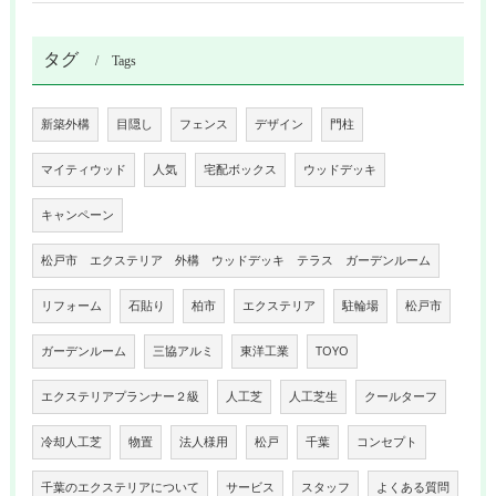
タグ
Tags
新築外構
目隠し
フェンス
デザイン
門柱
マイティウッド
人気
宅配ボックス
ウッドデッキ
キャンペーン
松戸市 エクステリア 外構 ウッドデッキ テラス ガーデンルーム
リフォーム
石貼り
柏市
エクステリア
駐輪場
松戸市
ガーデンルーム
三協アルミ
東洋工業
TOYO
エクステリアプランナー２級
人工芝
人工芝生
クールターフ
冷却人工芝
物置
法人様用
松戸
千葉
コンセプト
千葉のエクステリアについて
サービス
スタッフ
よくある質問