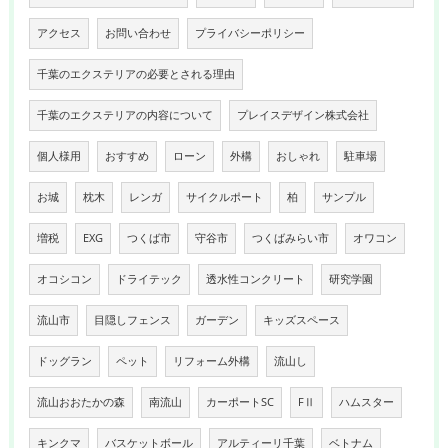
アクセス
お問い合わせ
プライバシーポリシー
千葉のエクステリアの必要とされる理由
千葉のエクステリアの内容について
プレイスデザイン株式会社
個人様用
おすすめ
ローン
外構
おしゃれ
駐車場
お城
枕木
レンガ
サイクルポート
柏
サンプル
増税
EXG
つくば市
守谷市
つくばみらい市
オワコン
オコシコン
ドライテック
透水性コンクリート
研究学園
流山市
目隠しフェンス
ガーデン
キッズスペース
ドッグラン
ペット
リフォーム外構
流山し
流山おおたかの森
南流山
カーポートSC
FⅡ
ハムスター
キンクマ
バスケットボール
アルティーリ千葉
ベトナム