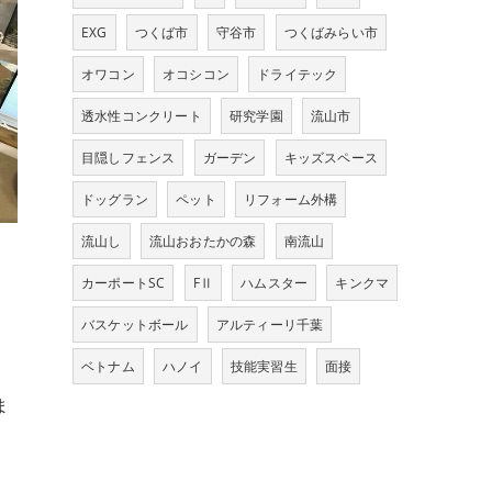
EXG
つくば市
守谷市
つくばみらい市
オワコン
オコシコン
ドライテック
透水性コンクリート
研究学園
流山市
目隠しフェンス
ガーデン
キッズスペース
ドッグラン
ペット
リフォーム外構
流山し
流山おおたかの森
南流山
カーポートSC
FⅡ
ハムスター
キンクマ
バスケットボール
アルティーリ千葉
ベトナム
ハノイ
技能実習生
面接
ま
。