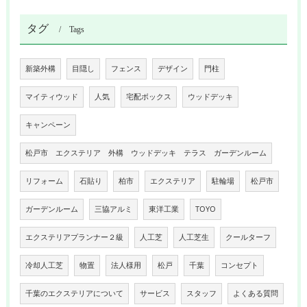
タグ
Tags
新築外構
目隠し
フェンス
デザイン
門柱
マイティウッド
人気
宅配ボックス
ウッドデッキ
キャンペーン
松戸市 エクステリア 外構 ウッドデッキ テラス ガーデンルーム
リフォーム
石貼り
柏市
エクステリア
駐輪場
松戸市
ガーデンルーム
三協アルミ
東洋工業
TOYO
エクステリアプランナー２級
人工芝
人工芝生
クールターフ
冷却人工芝
物置
法人様用
松戸
千葉
コンセプト
千葉のエクステリアについて
サービス
スタッフ
よくある質問