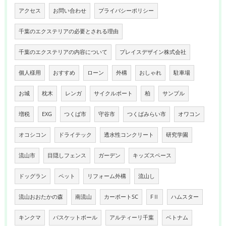
アクセス
お問い合わせ
プライバシーポリシー
千葉のエクステリアの必要とされる理由
千葉のエクステリアの内容について
プレイスデザイン株式会社
個人様用
おすすめ
ローン
外構
おしゃれ
駐車場
お城
枕木
レンガ
サイクルポート
柏
サンプル
増税
EXG
つくば市
守谷市
つくばみらい市
オワコン
オコシコン
ドライテック
透水性コンクリート
研究学園
流山市
目隠しフェンス
ガーデン
キッズスペース
ドッグラン
ペット
リフォーム外構
流山し
流山おおたかの森
南流山
カーポートSC
FⅡ
ハムスター
キンクマ
バスケットボール
アルティーリ千葉
ベトナム