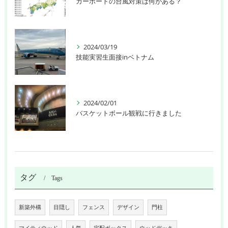
カーポートの台風対策は何がある？
2024/03/19
技能実習生面接inベトナム
2024/02/01
バスケットボール観戦に行きました
タグ
Tags
新築外構
目隠し
フェンス
デザイン
門柱
マイティウッド
人気
宅配ボックス
ウッドデッキ