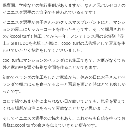
保育園、学校などの施行事例がありますが、なんと元バルセロナの
イニエスタ選手のご自宅でも使われているんです！
イニエスタ選手がお子さんへのクリスマスプレゼントにと、マンシ
ョンの屋上にサッカーコートを作ったそうです。そして採用された
のがcoool turf！施工してから一年、メンテナンス用の充填剤『湿
土』SHITUDOを充填した際に、coool turfの広告塔として写真を使
わせていただく契約をしてくださいました。
cool turfはマンションのベランダにも施工できて、お庭がなくても
外と家の中を繋ぐ特別な空間を作ることができます。
初めてベランダの施工をしたご家族から、休みの日にお子さんとベ
ランダで朝ごはんを食べてるよーと写真を頂いた時はとても嬉しか
ったです。
コロナ禍であまり外に出られない日が続いていても、気分を変えて
くれる場所が自宅にあるって素敵なことだなと思いました。
そしてイニエスタ選手のご協力もあり、これからも自信を持ってお
客様にcoool turfの良さを伝えていきたい所存です。