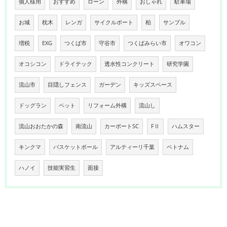
個人様用
おすすめ
ローン
外構
おしゃれ
駐車場
お城
枕木
レンガ
サイクルポート
柏
サンプル
増税
EXG
つくば市
守谷市
つくばみらい市
オワコン
オコシコン
ドライテック
透水性コンクリート
研究学園
流山市
目隠しフェンス
ガーデン
キッズスペース
ドッグラン
ペット
リフォーム外構
流山し
流山おおたかの森
南流山
カーポートSC
FⅡ
ハムスター
キンクマ
バスケットボール
アルティーリ千葉
ベトナム
ハノイ
技能実習生
面接