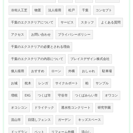
冷却人工芝
物置
法人様用
松戸
千葉
コンセプト
千葉のエクステリアについて
サービス
スタッフ
よくある質問
アクセス
お問い合わせ
プライバシーポリシー
千葉のエクステリアの必要とされる理由
千葉のエクステリアの内容について
プレイスデザイン株式会社
個人様用
おすすめ
ローン
外構
おしゃれ
駐車場
お城
枕木
レンガ
サイクルポート
柏
サンプル
増税
EXG
つくば市
守谷市
つくばみらい市
オワコン
オコシコン
ドライテック
透水性コンクリート
研究学園
流山市
目隠しフェンス
ガーデン
キッズスペース
ドッグラン
ペット
リフォーム外構
流山し