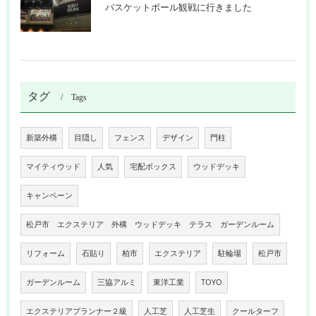
バスケットボール観戦に行きました
タグ
Tags
新築外構
目隠し
フェンス
デザイン
門柱
マイティウッド
人気
宅配ボックス
ウッドデッキ
キャンペーン
松戸市 エクステリア 外構 ウッドデッキ テラス ガーデンルーム
リフォーム
石貼り
柏市
エクステリア
駐輪場
松戸市
ガーデンルーム
三協アルミ
東洋工業
TOYO
エクステリアプランナー２級
人工芝
人工芝生
クールターフ