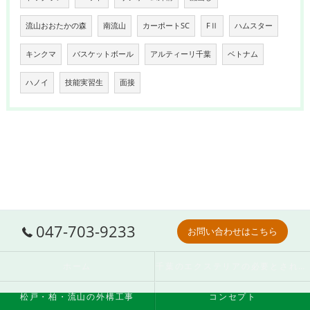
流山おおたかの森
南流山
カーポートSC
FⅡ
ハムスター
キンクマ
バスケットボール
アルティーリ千葉
ベトナム
ハノイ
技能実習生
面接
047-703-9233
お問い合わせはこちら
ホーム
千葉のエクステリアの必要とされる理由
松戸・柏・流山の外構工事
コンセプト