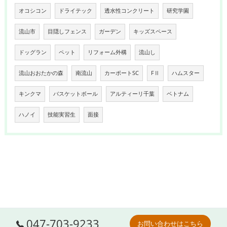
オコシコン
ドライテック
透水性コンクリート
研究学園
流山市
目隠しフェンス
ガーデン
キッズスペース
ドッグラン
ペット
リフォーム外構
流山し
流山おおたかの森
南流山
カーポートSC
FⅡ
ハムスター
キンクマ
バスケットボール
アルティーリ千葉
ベトナム
ハノイ
技能実習生
面接
047-703-9233
お問い合わせはこちら