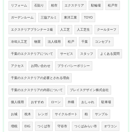
リフォーム
石貼り
柏市
エクステリア
駐輪場
松戸市
ガーデンルーム
三協アルミ
東洋工業
TOYO
エクステリアプランナー２級
人工芝
人工芝生
クールターフ
冷却人工芝
物置
法人様用
松戸
千葉
コンセプト
千葉のエクステリアについて
サービス
スタッフ
よくある質問
アクセス
お問い合わせ
プライバシーポリシー
千葉のエクステリアの必要とされる理由
千葉のエクステリアの内容について
プレイスデザイン株式会社
個人様用
おすすめ
ローン
外構
おしゃれ
駐車場
お城
枕木
レンガ
サイクルポート
柏
サンプル
増税
EXG
つくば市
守谷市
つくばみらい市
オワコン