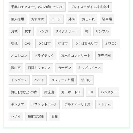
千葉のエクステリアの内容について
プレイスデザイン株式会社
個人様用
おすすめ
ローン
外構
おしゃれ
駐車場
お城
枕木
レンガ
サイクルポート
柏
サンプル
増税
EXG
つくば市
守谷市
つくばみらい市
オワコン
オコシコン
ドライテック
透水性コンクリート
研究学園
流山市
目隠しフェンス
ガーデン
キッズスペース
ドッグラン
ペット
リフォーム外構
流山し
流山おおたかの森
南流山
カーポートSC
FⅡ
ハムスター
キンクマ
バスケットボール
アルティーリ千葉
ベトナム
ハノイ
技能実習生
面接