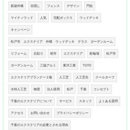
新築外構
目隠し
フェンス
デザイン
門柱
マイティウッド
人気
宅配ボックス
ウッドデッキ
キャンペーン
松戸市 エクステリア 外構 ウッドデッキ テラス ガーデンルーム
リフォーム
石貼り
柏市
エクステリア
駐輪場
松戸市
ガーデンルーム
三協アルミ
東洋工業
TOYO
エクステリアプランナー２級
人工芝
人工芝生
クールターフ
冷却人工芝
物置
法人様用
松戸
千葉
コンセプト
千葉のエクステリアについて
サービス
スタッフ
よくある質問
アクセス
お問い合わせ
プライバシーポリシー
千葉のエクステリアの必要とされる理由