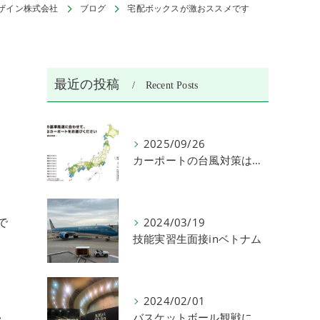
ザイン株式会社
ブログ
宅配ボックスが激おススメです
最近の投稿
Recent Posts
2025/09/26
カーポートの台風対策は何がある？
ょ
で
2024/03/19
技能実習生面接inベトナム
2024/02/01
い
バスケットボール観戦に行きました