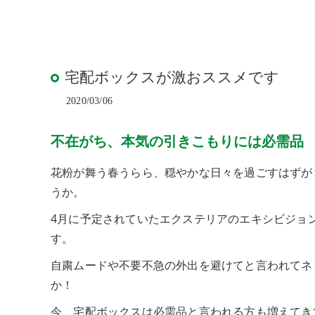
ウッド
ACTIV
人工芝
宅配ボックスが激おススメです
2020/03/06
不在がち、本気の引きこもりには必需品
花粉が舞う春うらら、穏やかな日々を過ごすはずが
うか。
4月に予定されていたエクステリアのエキシビジョ
す。
自粛ムードや不要不急の外出を避けてと言われてネ
か！
今、宅配ボックスは必需品と言われる方も増えてき