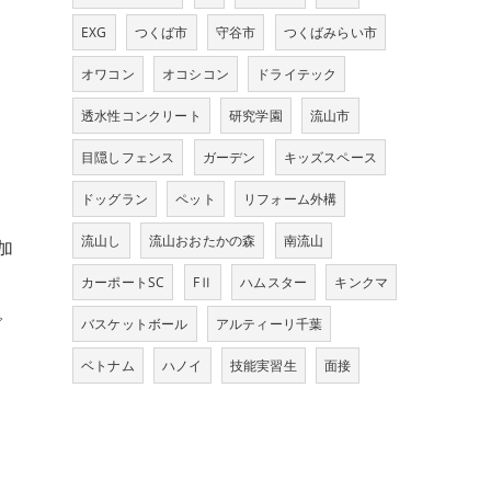
EXG
つくば市
守谷市
つくばみらい市
オワコン
オコシコン
ドライテック
透水性コンクリート
研究学園
流山市
目隠しフェンス
ガーデン
キッズスペース
ドッグラン
ペット
リフォーム外構
流山し
流山おおたかの森
南流山
加
カーポートSC
FⅡ
ハムスター
キンクマ
で
バスケットボール
アルティーリ千葉
ベトナム
ハノイ
技能実習生
面接