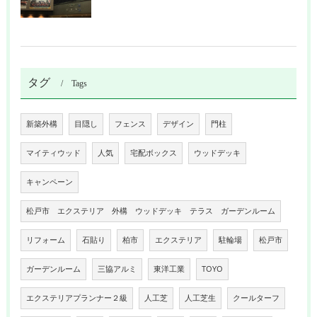
タグ
Tags
新築外構
目隠し
フェンス
デザイン
門柱
マイティウッド
人気
宅配ボックス
ウッドデッキ
キャンペーン
松戸市 エクステリア 外構 ウッドデッキ テラス ガーデンルーム
リフォーム
石貼り
柏市
エクステリア
駐輪場
松戸市
ガーデンルーム
三協アルミ
東洋工業
TOYO
エクステリアプランナー２級
人工芝
人工芝生
クールターフ