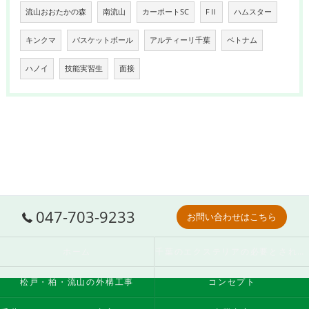
流山おおたかの森
南流山
カーポートSC
FⅡ
ハムスター
キンクマ
バスケットボール
アルティーリ千葉
ベトナム
ハノイ
技能実習生
面接
047-703-9233
お問い合わせはこちら
ホーム
千葉のエクステリアの必要とされる理由
松戸・柏・流山の外構工事
コンセプト