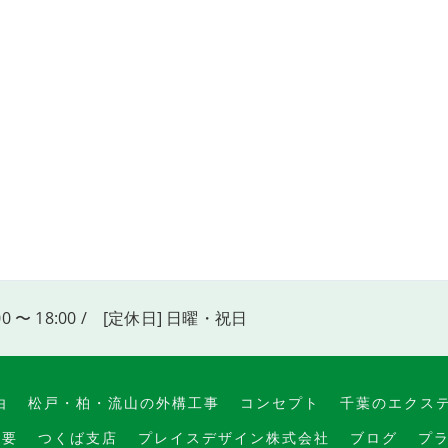
00 〜 18:00 / [定休日] 日曜・祝日
由
松戸・柏・流山の外構工事
コンセプト
千葉のエクス
概要
つくば支店
プレイスデザイン株式会社
ブログ
プ