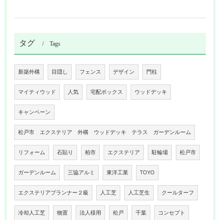
タグ
Tags
新築外構
目隠し
フェンス
デザイン
門柱
マイティウッド
人気
宅配ボックス
ウッドデッキ
キャンペーン
松戸市 エクステリア 外構 ウッドデッキ テラス ガーデンルーム
リフォーム
石貼り
柏市
エクステリア
駐輪場
松戸市
ガーデンルーム
三協アルミ
東洋工業
TOYO
エクステリアプランナー２級
人工芝
人工芝生
クールターフ
冷却人工芝
物置
法人様用
松戸
千葉
コンセプト