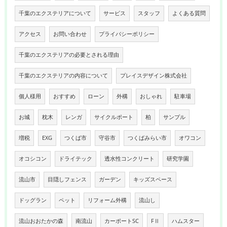
千葉のエクステリアについて
サービス
スタッフ
よくある質問
アクセス
お問い合わせ
プライバシーポリシー
千葉のエクステリアの必要とされる理由
千葉のエクステリアの内容について
プレイスデザイン株式会社
個人様用
おすすめ
ローン
外構
おしゃれ
駐車場
お城
枕木
レンガ
サイクルポート
柏
サンプル
増税
EXG
つくば市
守谷市
つくばみらい市
オワコン
オコシコン
ドライテック
透水性コンクリート
研究学園
流山市
目隠しフェンス
ガーデン
キッズスペース
ドッグラン
ペット
リフォーム外構
流山し
流山おおたかの森
南流山
カーポートSC
FⅡ
ハムスター