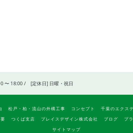
00 〜 18:00 / [定休日] 日曜・祝日
由
松戸・柏・流山の外構工事
コンセプト
千葉のエクス
概要
つくば支店
プレイスデザイン株式会社
ブログ
プ
サイトマップ