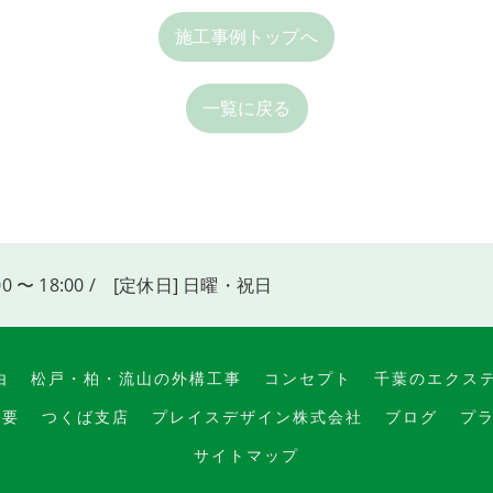
施工事例トップへ
一覧に戻る
00 〜 18:00 / [定休日] 日曜・祝日
由
松戸・柏・流山の外構工事
コンセプト
千葉のエクス
概要
つくば支店
プレイスデザイン株式会社
ブログ
プ
サイトマップ